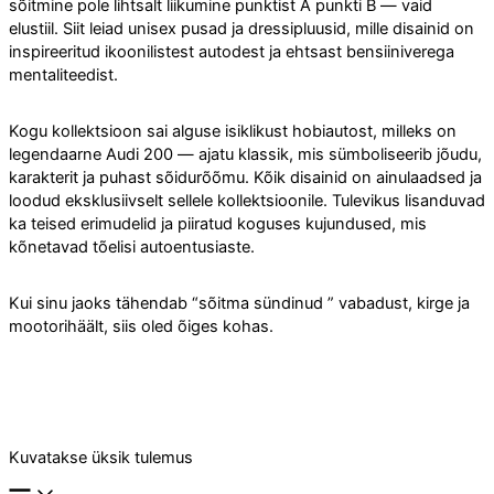
sõitmine pole lihtsalt liikumine punktist A punkti B — vaid
elustiil. Siit leiad unisex pusad ja dressipluusid, mille disainid on
inspireeritud ikoonilistest autodest ja ehtsast bensiiniverega
mentaliteedist.
Kogu kollektsioon sai alguse isiklikust hobiautost, milleks on
legendaarne Audi 200 — ajatu klassik, mis sümboliseerib jõudu,
karakterit ja puhast sõidurõõmu. Kõik disainid on ainulaadsed ja
loodud eksklusiivselt sellele kollektsioonile. Tulevikus lisanduvad
ka teised erimudelid ja piiratud koguses kujundused, mis
kõnetavad tõelisi autoentusiaste.
Kui sinu jaoks tähendab “sõitma sündinud ” vabadust, kirge ja
mootorihäält, siis oled õiges kohas.
Kuvatakse üksik tulemus