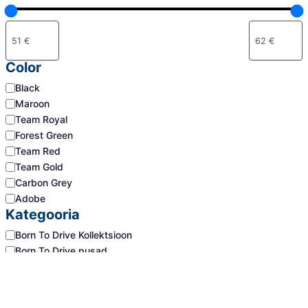
Color
Color
Black
Maroon
Team Royal
Forest Green
Team Red
Team Gold
Carbon Grey
Adobe
Kategooria
Kategooria
Born To Drive Kollektsioon
Born To Drive pusad
Olek
Olek
Laos